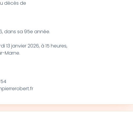
 du décès de
6, dans sa 95e année.
di 13 janvier 2026, à 15 heures,
ur-Marne.
.54
ierrerobert.fr