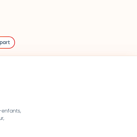
part
s-enfants,
r,