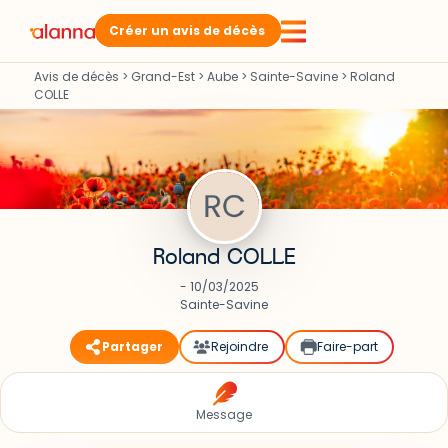
Créer un avis de décès
Avis de décès
>
Grand-Est
>
Aube
>
Sainte-Savine
>
Roland
COLLE
Roland COLLE
- 10/03/2025
Sainte-Savine
Partager
Rejoindre
Faire-part
Message