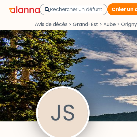
Créer un 
Avis de décès
>
Grand-Est
>
Aube
>
Orign