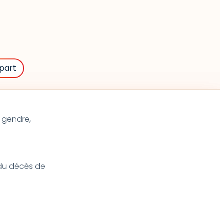
part
n gendre,
t du décès de