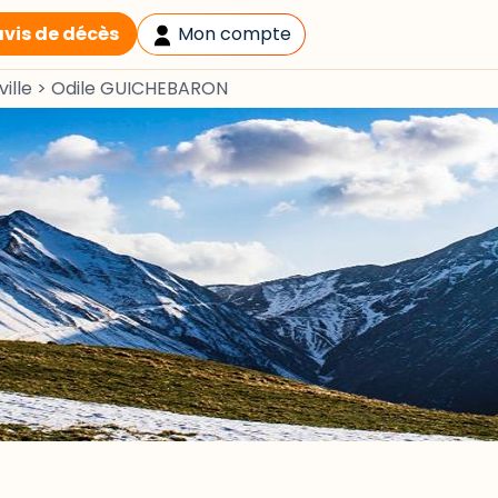
avis de décès
Mon compte
ille
>
Odile GUICHEBARON