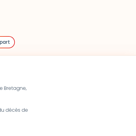
part
de Bretagne,
t du décès de