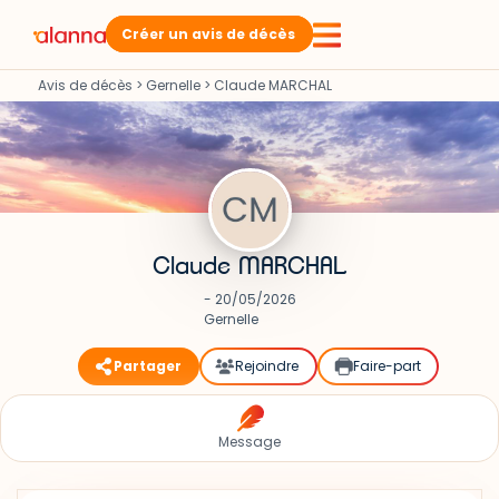
Créer un avis de décès
Avis de décès
>
Gernelle
>
Claude MARCHAL
Claude MARCHAL
- 20/05/2026
Gernelle
Partager
Rejoindre
Faire-part
Message