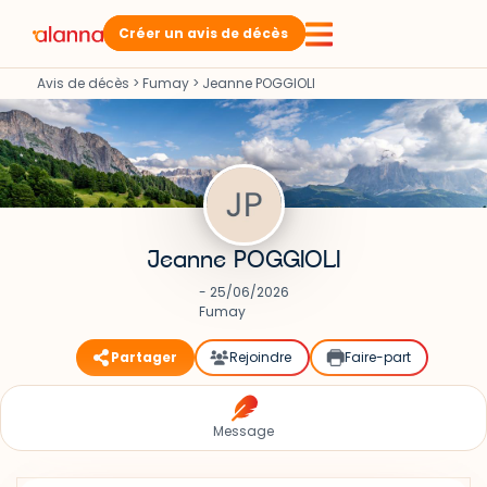
Créer un avis de décès
Avis de décès
>
Fumay
>
Jeanne POGGIOLI
Jeanne POGGIOLI
- 25/06/2026
Fumay
Partager
Rejoindre
Faire-part
Message