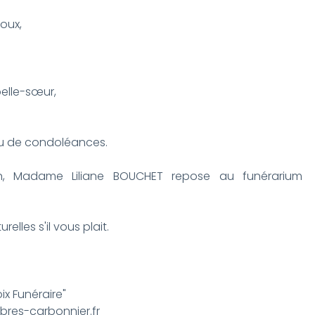
oux,
lle-sœur,
ieu de condoléances.
on, Madame Liliane BOUCHET repose au funérarium
elles s'il vous plait.
x Funéraire"
res-carbonnier.fr