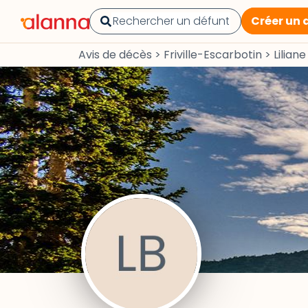
Créer un 
Avis de décès
>
Friville-Escarbotin
>
Lilia