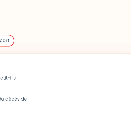
part
tit-fils
t du décès de