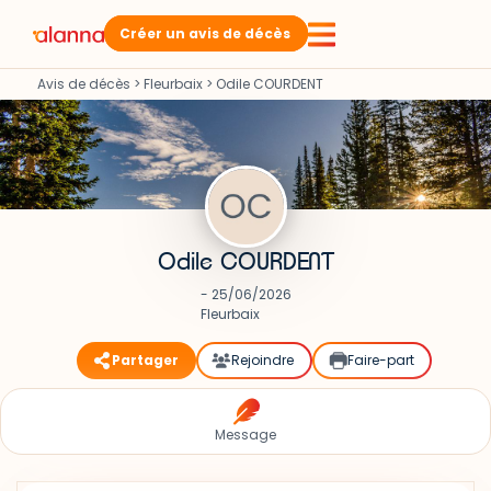
Créer un avis de décès
Avis de décès
>
Fleurbaix
>
Odile COURDENT
Odile COURDENT
- 25/06/2026
Fleurbaix
Partager
Rejoindre
Faire-part
Message