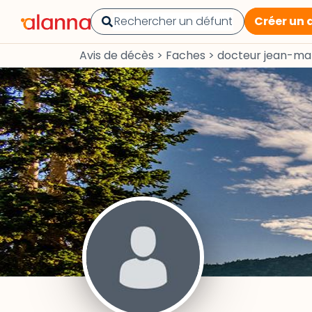
Créer un 
Avis de décès
>
Faches
>
docteur jean-ma