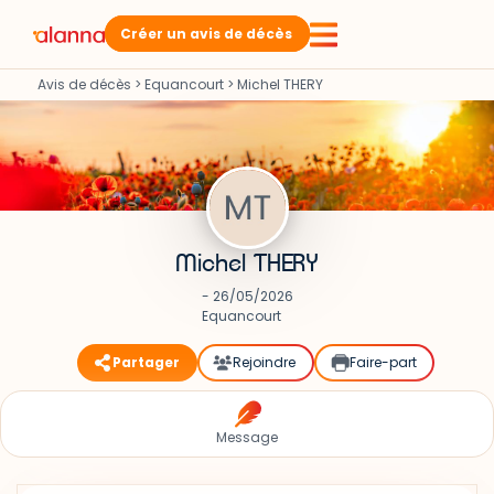
Créer un avis de décès
Avis de décès
>
Equancourt
>
Michel THERY
Michel THERY
- 26/05/2026
Equancourt
Partager
Rejoindre
Faire-part
Message