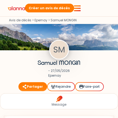
Créer un avis de décès
Avis de décès
>
Epernay
>
Samuel MONGIN
Samuel MONGIN
- 27/05/2026
Epernay
Partager
Rejoindre
Faire-part
Message