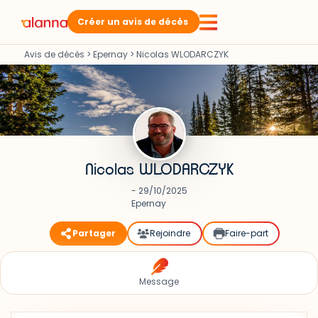
Créer un avis de décès
Avis de décès
>
Epernay
>
Nicolas WLODARCZYK
Nicolas WLODARCZYK
- 29/10/2025
Epernay
Partager
Rejoindre
Faire-part
Message