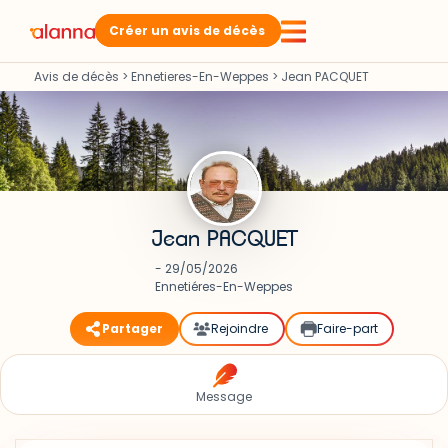
Créer un avis de décès
Avis de décès
>
Ennetieres-En-Weppes
>
Jean PACQUET
Jean PACQUET
- 29/05/2026
Ennetiéres-En-Weppes
Partager
Rejoindre
Faire-part
Message