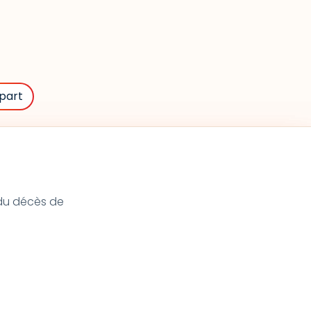
part
t du décès de