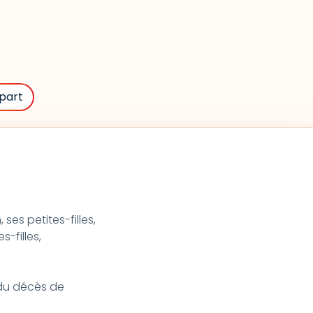
part
 ses petites-filles,
s-filles,
t du décès de