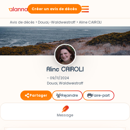
Créer un avis de décès
Avis de décès
>
Douai,-Waldweistroff
>
Aline CAIROLI
Aline CAIROLI
- 09/11/2024
Douai, Waldweistroff
Partager
Rejoindre
Faire-part
Message