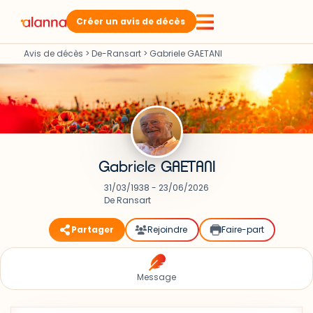
Créer un avis de décès
Avis de décès
>
De-Ransart
>
Gabriele GAETANI
Gabriele GAETANI
31/03/1938 - 23/06/2026
De Ransart
Partager
Rejoindre
Faire-part
Message