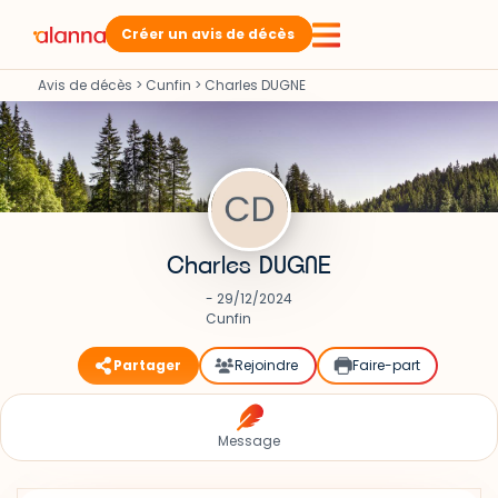
Créer un avis de décès
Avis de décès
>
Cunfin
>
Charles DUGNE
Charles DUGNE
- 29/12/2024
Cunfin
Partager
Rejoindre
Faire-part
Message