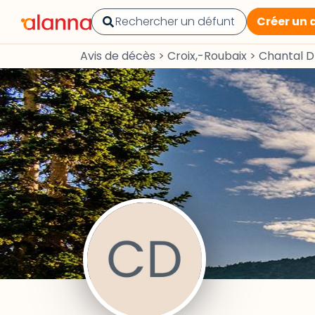
Créer un 
Avis de décès
>
Croix,-Roubaix
>
Chantal 