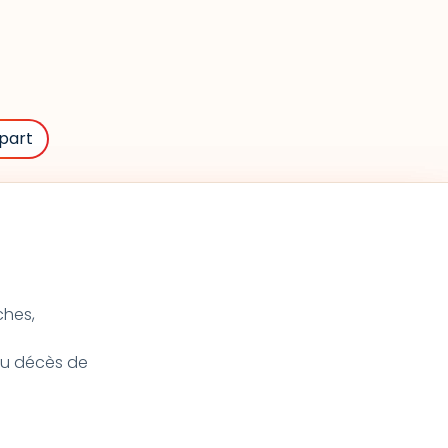
part
ches,
 du décès de