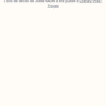
L’avis de décès de Joëlle NADIN a été publié à
Creney-Pres-
Troyes