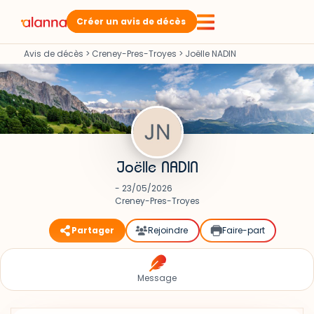
Créer un avis de décès
Avis de décès
>
Creney-Pres-Troyes
>
Joëlle NADIN
Joëlle NADIN
- 23/05/2026
Creney-Pres-Troyes
Partager
Rejoindre
Faire-part
Message