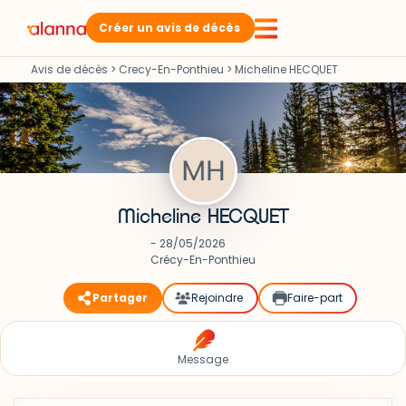
Créer un avis de décès
Avis de décès
>
Crecy-En-Ponthieu
>
Micheline HECQUET
Micheline HECQUET
- 28/05/2026
Crécy-En-Ponthieu
Partager
Rejoindre
Faire-part
Message