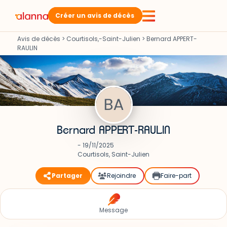
Créer un avis de décès
Avis de décès
>
Courtisols,-Saint-Julien
>
Bernard APPERT-
RAULIN
Bernard APPERT-RAULIN
- 19/11/2025
Courtisols, Saint-Julien
Partager
Rejoindre
Faire-part
Message