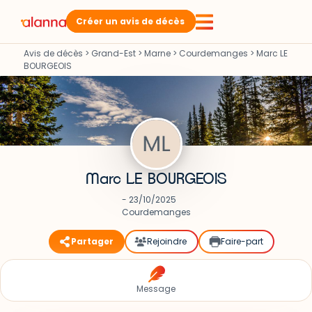
Créer un avis de décès
Avis de décès
>
Grand-Est
>
Marne
>
Courdemanges
>
Marc LE
BOURGEOIS
Marc LE BOURGEOIS
- 23/10/2025
Courdemanges
Partager
Rejoindre
Faire-part
Message