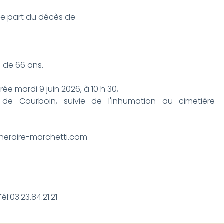
re part du décès de
e de 66 ans.
ée mardi 9 juin 2026, à 10 h 30,
e de Courboin, suivie de l'inhumation au cimetière
neraire-marchetti.com
él:03.23.84.21.21