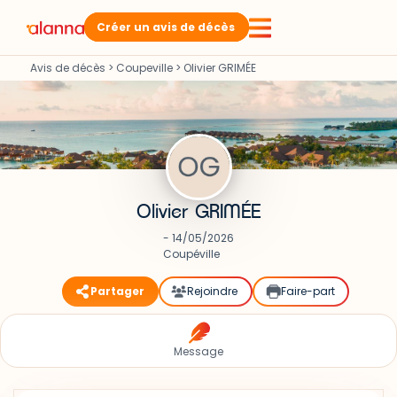
Créer un avis de décès
Avis de décès
>
Coupeville
>
Olivier GRIMÉE
Olivier GRIMÉE
- 14/05/2026
Coupéville
Partager
Rejoindre
Faire-part
Message