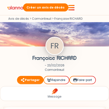
Créer un avis de décès
Avis de décès
>
Cormontreuil
>
Françoise RICHARD
Françoise RICHARD
- 23/02/2026
Cormontreuil
Partager
Rejoindre
Faire-part
Message