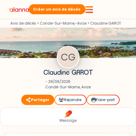
Créer un avis de décès
Avis de décès
>
Conde-Sur-Marne,-Avize
>
Claudine GAROT
Claudine GAROT
- 29/06/2026
Condé-Sur-Marne, Avize
Partager
Rejoindre
Faire-part
Message