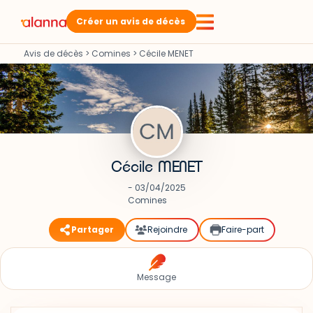
Créer un avis de décès
Avis de décès
>
Comines
>
Cécile MENET
Cécile MENET
- 03/04/2025
Comines
Partager
Rejoindre
Faire-part
Message