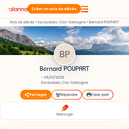
Créer un avis de décès
Avis de décès
>
Escaudain,-Ciry-Salsogne
>
Bernard POUPART
Bernard POUPART
- 06/01/2025
Escaudain, Ciry-Salsogne
Partager
Rejoindre
Faire-part
Message