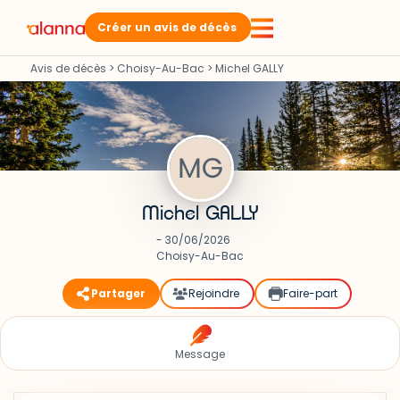
Créer un avis de décès
Avis de décès
>
Choisy-Au-Bac
>
Michel GALLY
Michel GALLY
- 30/06/2026
Choisy-Au-Bac
Partager
Rejoindre
Faire-part
Message