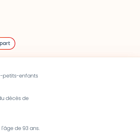
part
e-petits-enfants
t du décès de
 l'âge de 93 ans.