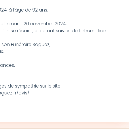
4, à l'âge de 92 ans.
ieu le mardi 26 novembre 2024,
 l’on se réunira, et seront suivies de l'inhumation.
son Funéraire Saguez,
x.
éances.
s de sympathie sur le site
uez.fr/avis/