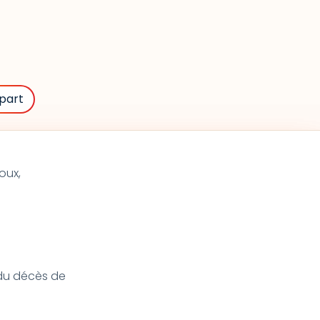
part
oux,
t du décès de