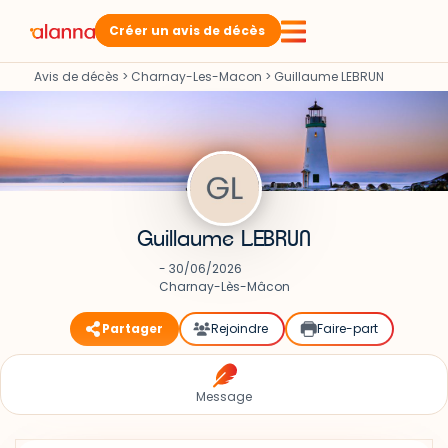
Créer un avis de décès
Avis de décès
>
Charnay-Les-Macon
>
Guillaume LEBRUN
Guillaume LEBRUN
- 30/06/2026
Charnay-Lès-Mâcon
Partager
Rejoindre
Faire-part
Message