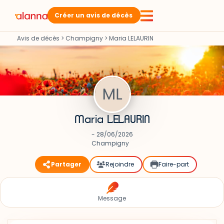
Créer un avis de décès
Avis de décès
>
Champigny
>
Maria LELAURIN
Maria LELAURIN
- 28/06/2026
Champigny
Partager
Rejoindre
Faire-part
Message