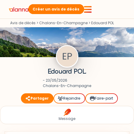
Créer un avis de décès
Avis de décès
>
Chalons-En-Champagne
>
Edouard POL
Edouard POL
- 23/05/2026
Chalons-En-Champagne
Partager
Rejoindre
Faire-part
Message