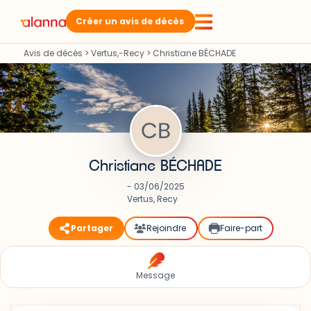
Créer un avis de décès
Avis de décès
>
Vertus,-Recy
>
Christiane BÉCHADE
Christiane BÉCHADE
- 03/06/2025
Vertus, Recy
Partager
Rejoindre
Faire-part
Message