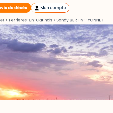
avis de décès
Mon compte
ret
>
Ferrieres-En-Gatinais
>
Sandy BERTIN--YONNET