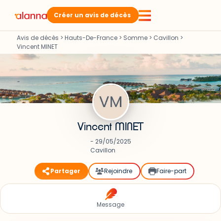
Créer un avis de décès
Avis de décès
>
Hauts-De-France
>
Somme
>
Cavillon
>
Vincent MINET
Vincent MINET
- 29/05/2025
Cavillon
Partager
Rejoindre
Faire-part
Message