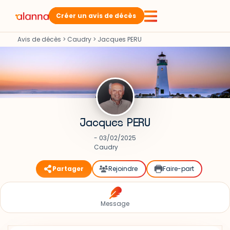
Créer un avis de décès
Avis de décès
>
Caudry
>
Jacques PERU
Jacques PERU
- 03/02/2025
Caudry
Partager
Rejoindre
Faire-part
Message