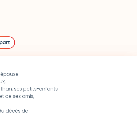
part
 épouse,
ux,
athan, ses petits-enfants
et de ses amis,
t du décès de