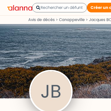
Créer un 
Avis de décès
>
Canappeville
>
Jacques B