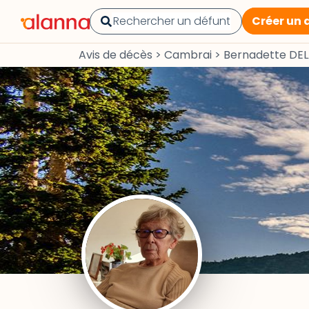
Créer un 
Avis de décès
>
Cambrai
>
Bernadette DE