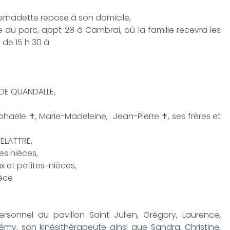
 Bernadette repose à son domicile,
 du parc, appt 28 à Cambrai, où la famille recevra les
, de 15 h 30 à
DE QUANDALLE,
phaële ✝, Marie-Madeleine, Jean-Pierre ✝, ses frères et
ELATTRE,
es nièces,
x et petites-nièces,
ièce
personnel du pavillon Saint Julien, Grégory, Laurence,
Rémy, son kinésithérapeute ainsi que Sandra, Christine,