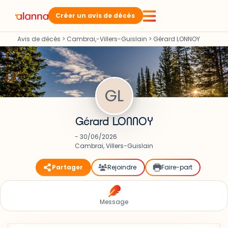
Créer un avis de décès
Avis de décès
>
Cambrai,-Villers-Guislain
>
Gérard LONNOY
Gérard LONNOY
- 30/06/2026
Cambrai, Villers-Guislain
Partager
Rejoindre
Faire-part
Message