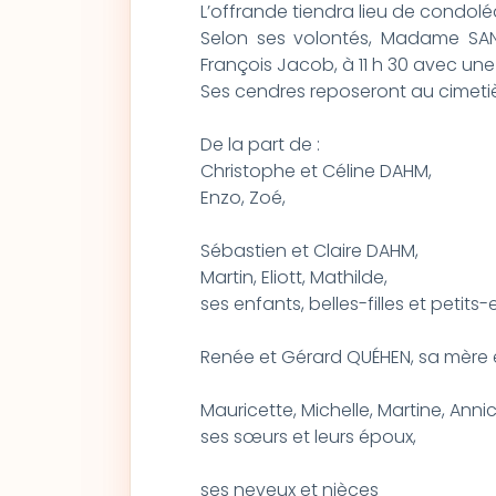
L’offrande tiendra lieu de condol
Selon ses volontés, Madame SAN
François Jacob, à 11 h 30 avec une a
Ses cendres reposeront au cimetiè
De la part de :
Christophe et Céline DAHM,
Enzo, Zoé,
Sébastien et Claire DAHM,
Martin, Eliott, Mathilde,
ses enfants, belles-filles et petits-
Renée et Gérard QUÉHEN, sa mère 
Mauricette, Michelle, Martine, Annick,
ses sœurs et leurs époux,
ses neveux et nièces