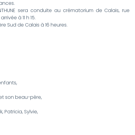
éances.
THUNE sera conduite au crématorium de Calais, rue
rrivée à 11 h 15.
re Sud de Calais à 16 heures.
enfants,
et son beau-père,
 Patricia, Sylvie,