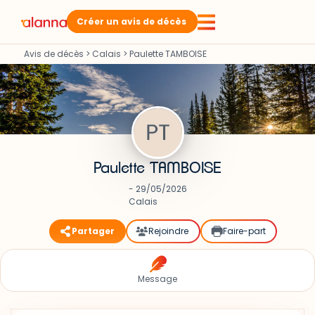
Créer un avis de décès
Avis de décès
>
Calais
>
Paulette TAMBOISE
Paulette TAMBOISE
- 29/05/2026
Calais
Partager
Rejoindre
Faire-part
Message