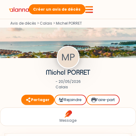
Créer un avis de décès
Avis de décès
>
Calais
>
Michel PORRET
Michel PORRET
- 20/05/2026
Calais
Partager
Rejoindre
Faire-part
Message