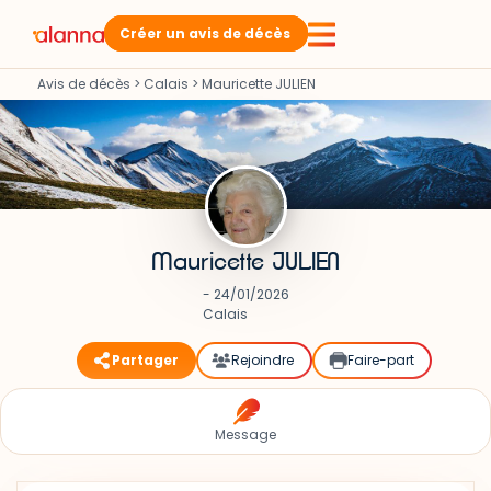
Créer un avis de décès
Avis de décès
>
Calais
>
Mauricette JULIEN
Mauricette JULIEN
- 24/01/2026
Calais
Partager
Rejoindre
Faire-part
Message