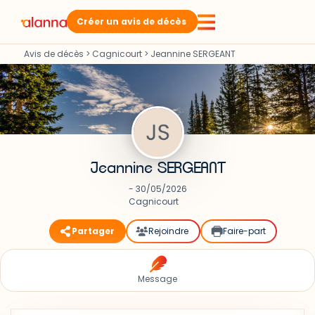
Créer un avis de décès
Avis de décès
>
Cagnicourt
>
Jeannine SERGEANT
Jeannine SERGEANT
- 30/05/2026
Cagnicourt
Partager
Rejoindre
Faire-part
Message