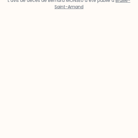
L’avis de décès de Bernard MONSEU a été publié à
Bruille-
Saint-Amand